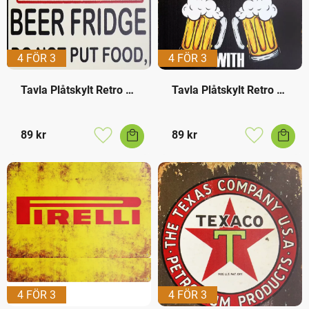
4 FÖR 3
4 FÖR 3
Tavla Plåtskylt Retro 
Tavla Plåtskylt Retro 
Beer Fridge
Beer
89
kr
89
kr
Lägg till i favoriter
Lägg till i f
4 FÖR 3
4 FÖR 3