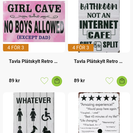
4 FÖR 3
4 FÖR 3
Tavla Plåtskylt Retro 
Tavla Plåtskylt Retro 
Girl Cave
WC Room
89
kr
89
kr
Lägg till i favoriter
Lägg till i f