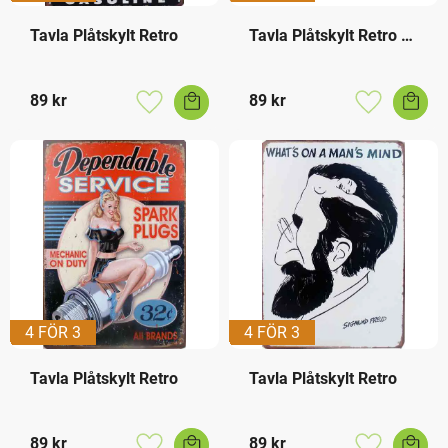
Tavla Plåtskylt Retro
Tavla Plåtskylt Retro 
Varningsskylt
89
kr
89
kr
Lägg till i favoriter
Lägg till i f
4 FÖR 3
4 FÖR 3
Tavla Plåtskylt Retro
Tavla Plåtskylt Retro
89
kr
89
kr