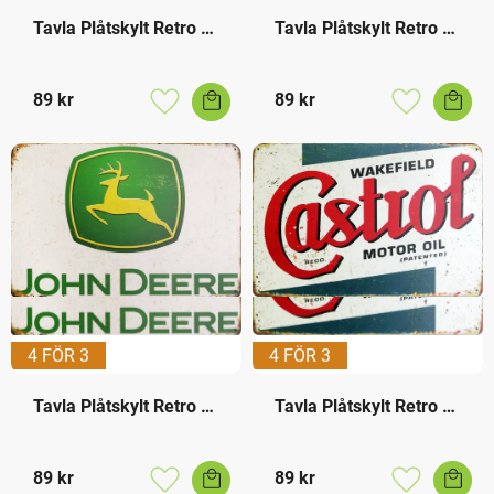
Tavla Plåtskylt Retro 
Tavla Plåtskylt Retro 
Pirelli
Texaco
89
kr
89
kr
Lägg till i favoriter
Lägg till i f
4 FÖR 3
4 FÖR 3
Tavla Plåtskylt Retro 
Tavla Plåtskylt Retro 
John Deere
Castrol
89
kr
89
kr
Lägg till i favoriter
Lägg till i f