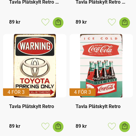
Tavla Plåtskylt Retro 
Tavla Plåtskylt Retro 
Mammas B&B
Mormor & Farmors 
Babis Service
89
kr
89
kr
Lägg till i favoriter
Lägg till i f
4 FÖR 3
4 FÖR 3
Tavla Plåtskylt Retro
Tavla Plåtskylt Retro
89
kr
89
kr
Lägg till i favoriter
Lägg till i f