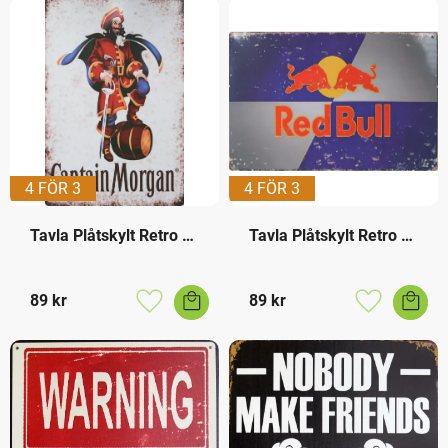
4 FÖR 3
4 FÖR 3
Tavla Plåtskylt Retro 
Tavla Plåtskylt Retro 
Captain Morgan
Red Bull
89
kr
89
kr
Lägg till i favoriter
Lägg till i f