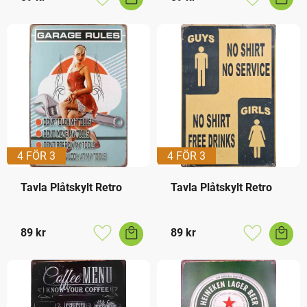
Lägg till i favoriter
Lägg till i f
4 FÖR 3
4 FÖR 3
Tavla Plåtskylt Retro
Tavla Plåtskylt Retro
89
kr
89
kr
Lägg till i favoriter
Lägg till i f