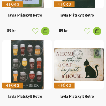
4 FÖR 3
4 FÖR 3
Tavla Plåtskylt Retro
Tavla Plåtskylt Retro
89
kr
89
kr
Lägg till i favoriter
Lägg till i f
4 FÖR 3
4 FÖR 3
Tavla Plåtskylt Retro
Tavla Plåtskylt Retro