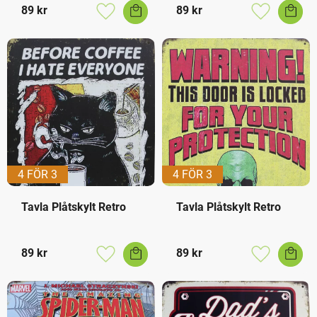
89
kr
89
kr
Lägg till i favoriter
Lägg till i f
4 FÖR 3
4 FÖR 3
Tavla Plåtskylt Retro
Tavla Plåtskylt Retro
89
kr
89
kr
Lägg till i favoriter
Lägg till i f