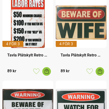
4 FÖR 3
4 FÖR 3
Tavla Plåtskylt Retro 
Tavla Plåtskylt Retro 
Labor Rates
Beware of Wife
89
kr
89
kr
Lägg till i favoriter
Lägg till i f