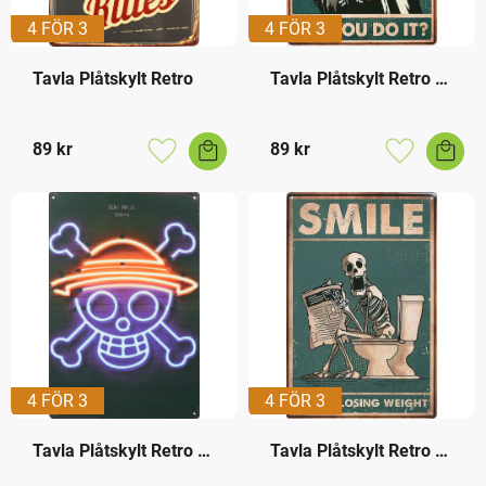
4 FÖR 3
4 FÖR 3
Tavla Plåtskylt Retro
Tavla Plåtskylt Retro 
WC Motherfucker
89
kr
89
kr
Lägg till i favoriter
Lägg till i f
4 FÖR 3
4 FÖR 3
Tavla Plåtskylt Retro 
Tavla Plåtskylt Retro 
Skull
Toilet