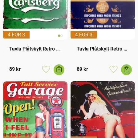
4 FÖR 3
4 FÖR 3
Tavla Plåtskylt Retro 
Tavla Plåtskylt Retro 
Carlsberg
Corona
89
kr
89
kr
Lägg till i favoriter
Lägg till i f