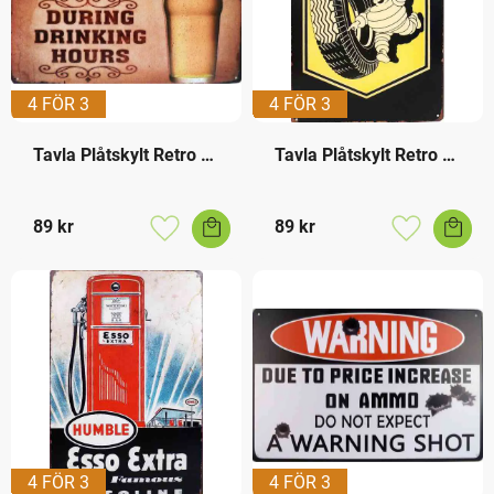
4 FÖR 3
4 FÖR 3
Tavla Plåtskylt Retro 
Tavla Plåtskylt Retro 
Drinking Hours
Michelin
89
kr
89
kr
Lägg till i favoriter
Lägg till i f
4 FÖR 3
4 FÖR 3