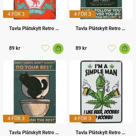
4 FÖR 3
4 FÖR 3
Tavla Plåtskylt Retro 
Tavla Plåtskylt Retro 
Liverpool
Pug Shot
89
kr
89
kr
Lägg till i favoriter
Lägg till i f
4 FÖR 3
4 FÖR 3
Tavla Plåtskylt Retro 
Tavla Plåtskylt Retro 