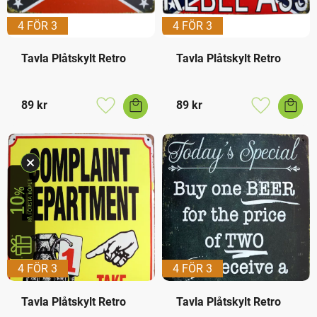
4 FÖR 3
4 FÖR 3
Tavla Plåtskylt Retro
Tavla Plåtskylt Retro
89
kr
89
kr
Lägg till i favoriter
Lägg till i f
4 FÖR 3
4 FÖR 3
Tavla Plåtskylt Retro
Tavla Plåtskylt Retro