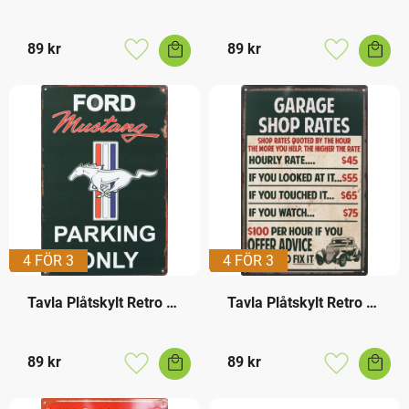
Toilet
Simple Man Hampa
89
kr
89
kr
Lägg till i favoriter
Lägg till i f
4 FÖR 3
4 FÖR 3
Tavla Plåtskylt Retro 
Tavla Plåtskylt Retro 
Ford Mustang
Garage Rates
89
kr
89
kr
Lägg till i favoriter
Lägg till i f