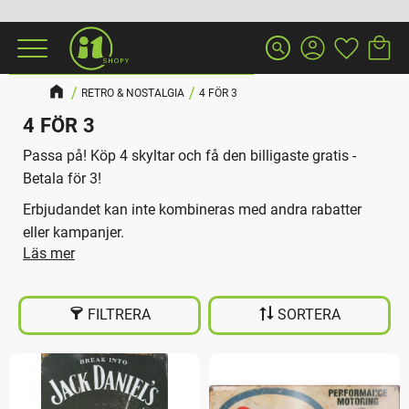
Kundva
Favorit
Meny
search
RETRO & NOSTALGIA
4 FÖR 3
4 FÖR 3
Passa på! Köp 4 skyltar och få den billigaste gratis -
Betala för 3!
Erbjudandet kan inte kombineras med andra rabatter
eller kampanjer.
FILTRERA
SORTERA