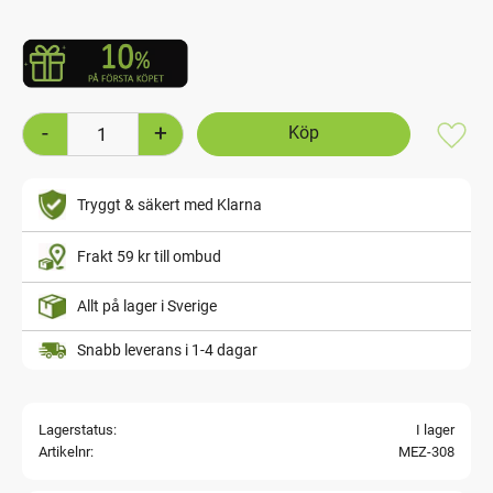
-
+
Lägg t
Tryggt & säkert med Klarna
Frakt 59 kr till ombud
Allt på lager i Sverige
Snabb leverans i 1-4 dagar
Lagerstatus
I lager
Artikelnr
MEZ-308