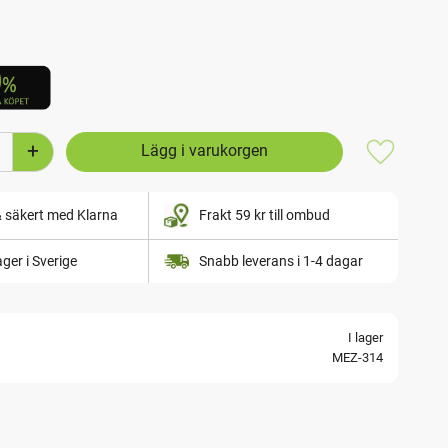
+
Lägg till i
& säkert med Klarna
Frakt 59 kr till ombud
lager i Sverige
Snabb leverans i 1-4 dagar
I lager
MEZ-314