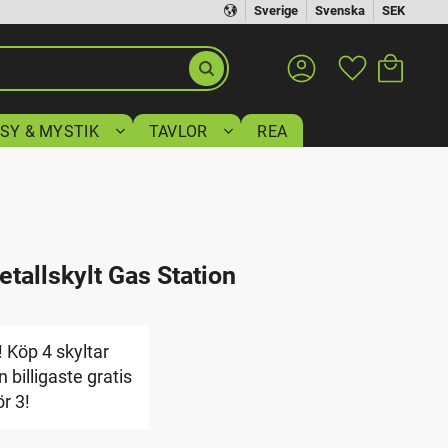
Sverige
Svenska
SEK
Kundvagn
Favoriter
SY & MYSTIK
TAVLOR
REA
etallskylt Gas Station
 Köp 4 skyltar
 billigaste gratis
ör 3!