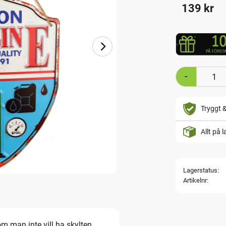
139
kr
-
Tryggt 
Allt på 
Lagerstatus
Artikelnr
om man inte vill ha skylten