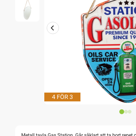
4 FÖR 3
Metall tavla Gas Station. Går såklart att ta bort repet 