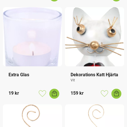
Extra Glas
Dekorations Katt Hjärta
Vit
19
kr
159
kr
Lägg till i favoriter
Lägg till i f