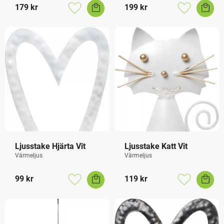
179
kr
199
kr
Lägg till i favoriter
Lägg till i f
Ljusstake Hjärta Vit
Ljusstake Katt Vit
Värmeljus
Värmeljus
99
kr
119
kr
Lägg till i favoriter
Lägg till i f