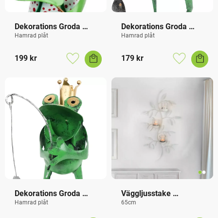
Dekorations Groda 
Dekorations Groda 
Trädgård
Fiskar
Hamrad plåt
Hamrad plåt
199
kr
179
kr
Lägg till i favoriter
Lägg till i f
Dekorations Groda 
Väggljusstake 
King
Värmeljus Vit
Hamrad plåt
65cm