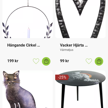
Hängande Cirkel 
Vacker Hjärta 
Ljusstake Antikljus
Ljusstake
Värmeljus
199
kr
99
kr
Lägg till i favoriter
Lägg till i f
25
%