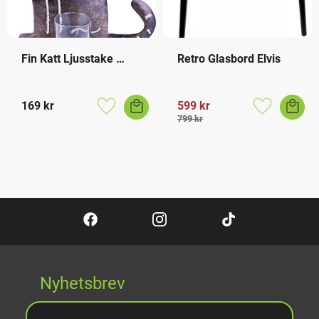
Fin Katt Ljusstake 
Retro Glasbord Elvis
Värmeljus
169
kr
599
kr
Lägg till i favoriter
Lägg till i f
799
kr
Nyhetsbrev