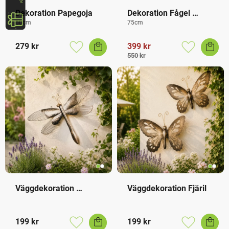
Dekoration Papegoja
Dekoration Fågel 
Bubblehead
60cm
75cm
279
kr
399
kr
Lägg till i favoriter
Lägg till i f
550
kr
Väggdekoration 
Väggdekoration Fjäril
Trollslända
199
kr
199
kr
Lägg till i favoriter
Lägg till i f