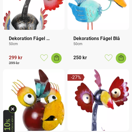
Dekoration Fågel 
Dekorations Fågel Blå
Bubblehead
50cm
50cm
299
kr
250
kr
Lägg till i favoriter
Lägg till i f
399
kr
27
%