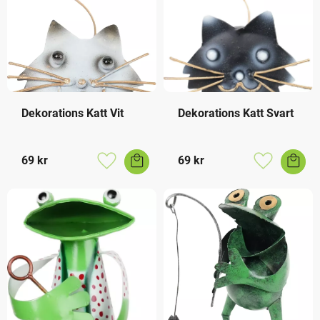
Dekorations Katt Vit
Dekorations Katt Svart
69
kr
69
kr
Lägg till i favoriter
Lägg till i f