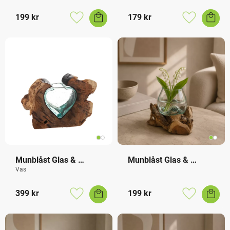
199
kr
179
kr
Lägg till i favoriter
Lägg till i f
Munblåst Glas & 
Munblåst Glas & 
Naturträ Hjärta
Naturträ Vas
Vas
399
kr
199
kr
Lägg till i favoriter
Lägg till i f