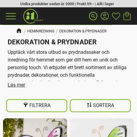
Unika produkter sedan år 2000 | Frakt 59:- | Allt i lager
Kundva
Favorit
Meny
search
HEMINREDNING
DEKORATION & PRYDNADER
DEKORATION & PRYDNADER
Upptäck vårt stora utbud av prydnadssaker och
inredning för hemmet som ger ditt hem en unik och
personlig touch. Vi erbjuder ett brett sortiment av stiliga
prydnader, dekorationer, och funktionella
inredningsdetaljer för alla rum i ditt hem. Från modernt
och minimalistiskt till vintage och rustikt, våra produkter
passar alla smaker och inredningsstilar. Perfekta för att
FILTRERA
SORTERA
skapa en inbjudande atmosfär, dessa prydnadssaker
och möbler blir både vackra och praktiska inslag i ditt
hem. Brett sortiment av prydnadssaker och dekorativa
detaljer. Inredning som passar alla stilar – från klassiskt
till modernt. Perfekta för att ge ditt hem en personlig och