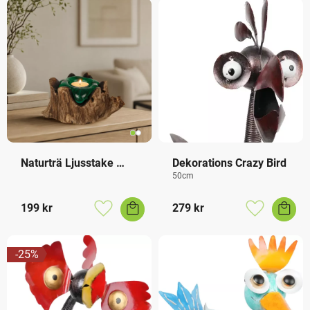
Naturträ Ljusstake 
Dekorations Crazy Bird
Grön
50cm
199
kr
279
kr
Lägg till i favoriter
Lägg till i f
25
%