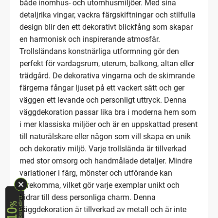
både inomhus- och utomhusmiljöer. Med sina
detaljrika vingar, vackra färgskiftningar och stilfulla
design blir den ett dekorativt blickfång som skapar
en harmonisk och inspirerande atmosfär.
Trollsländans konstnärliga utformning gör den
perfekt för vardagsrum, uterum, balkong, altan eller
trädgård. De dekorativa vingarna och de skimrande
färgerna fångar ljuset på ett vackert sätt och ger
väggen ett levande och personligt uttryck. Denna
väggdekoration passar lika bra i moderna hem som
i mer klassiska miljöer och är en uppskattad present
till naturälskare eller någon som vill skapa en unik
och dekorativ miljö. Varje trollslända är tillverkad
med stor omsorg och handmålade detaljer. Mindre
variationer i färg, mönster och utförande kan
förekomma, vilket gör varje exemplar unikt och
bidrar till dess personliga charm. Denna
väggdekoration är tillverkad av metall och är inte