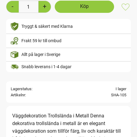
-
+
Lägg t
Tryggt & säkert med Klarna
Frakt 59 kr till ombud
Allt på lager i Sverige
Snabb leverans i 1-4 dagar
Lagerstatus
I lager
Artikelnr
SHA-105
Väggdekoration Trollslända i Metall Denna
dekorativa trollslända i metall är en elegant
väggdekoration som tillför färg, liv och karaktär till