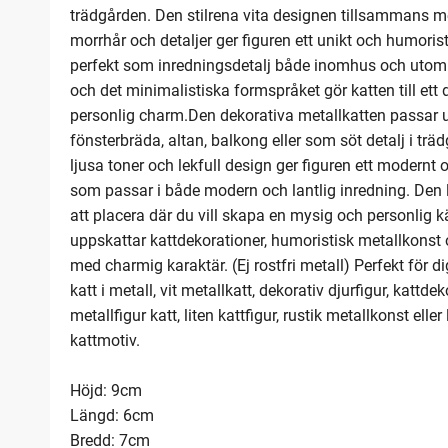
trädgården. Den stilrena vita designen tillsammans 
morrhår och detaljer ger figuren ett unikt och humoris
perfekt som inredningsdetalj både inomhus och uto
och det minimalistiska formspråket gör katten till ett
personlig charm.Den dekorativa metallkatten passar u
fönsterbräda, altan, balkong eller som söt detalj i t
ljusa toner och lekfull design ger figuren ett modernt o
som passar i både modern och lantlig inredning. Den li
att placera där du vill skapa en mysig och personlig k
uppskattar kattdekorationer, humoristisk metallkonst 
med charmig karaktär. (Ej rostfri metall) Perfekt för 
katt i metall, vit metallkatt, dekorativ djurfigur, kattd
metallfigur katt, liten kattfigur, rustik metallkonst elle
kattmotiv.
Höjd: 9cm
Längd: 6cm
Bredd: 7cm