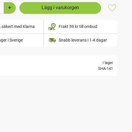
+
Lägg till i
& säkert med Klarna
Frakt 59 kr till ombud
lager i Sverige
Snabb leverans i 1-4 dagar
I lager
SHA-141