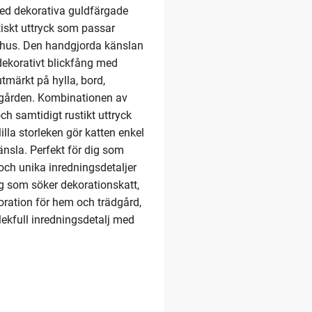
med dekorativa guldfärgade
tiskt uttryck som passar
mhus. Den handgjorda känslan
 dekorativt blickfång med
tmärkt på hylla, bord,
rädgården. Kombinationen av
ch samtidigt rustikt uttryck
lla storleken gör katten enkel
änsla. Perfekt för dig som
och unika inredningsdetaljer
dig som söker dekorationskatt,
ekoration för hem och trädgård,
r lekfull inredningsdetalj med