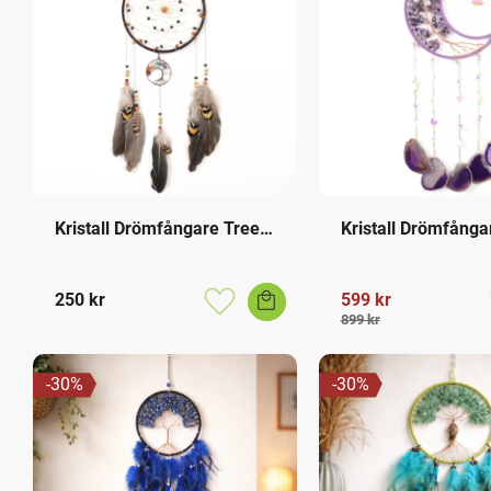
Kristall Drömfångare Tree 
Kristall Drömfångar
of Life
Ametist Måne
250
kr
599
kr
Lägg till i favoriter
899
kr
30
%
30
%