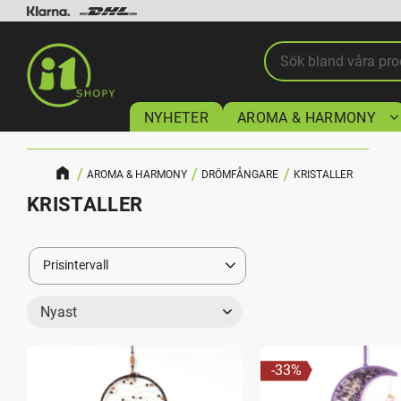
NYHETER
AROMA & HARMONY
AROMA & HARMONY
DRÖMFÅNGARE
KRISTALLER
KRISTALLER
Prisintervall
149
599
Välj sortering
33
%