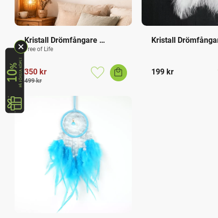
Kristall Drömfångare 
Kristall Drömfånga
Turkos
Tree of Life
350
kr
199
kr
Lägg till i favoriter
499
kr