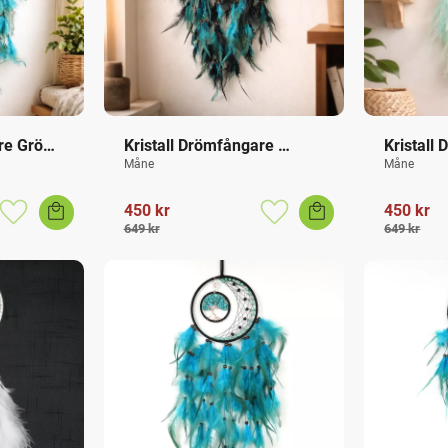
re Grön 
Kristall Drömfångare 
Kristall
Turkos
Amazoni
Måne
Måne
450
kr
450
kr
Lägg till i favoriter
Lägg till i favoriter
649
kr
649
kr