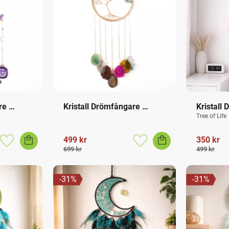
e 
Kristall Drömfångare 
Kristall
Chakra
Rosenkv
Tree of Life
499
kr
350
kr
Lägg till i favoriter
Lägg till i favoriter
699
kr
499
kr
31
%
31
%