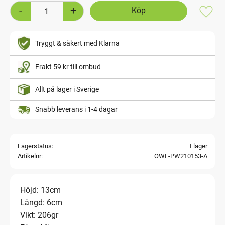
-
+
Lägg t
Tryggt & säkert med Klarna
Frakt 59 kr till ombud
Allt på lager i Sverige
Snabb leverans i 1-4 dagar
Lagerstatus
I lager
Artikelnr
OWL-PW210153-A
Höjd: 13cm
Längd: 6cm
Vikt: 206gr