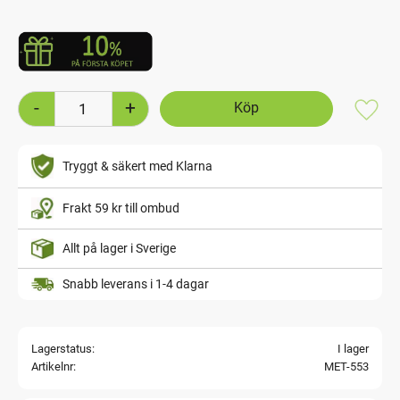
-
+
Lägg t
Tryggt & säkert med Klarna
Frakt 59 kr till ombud
Allt på lager i Sverige
Snabb leverans i 1-4 dagar
Lagerstatus
I lager
Artikelnr
MET-553