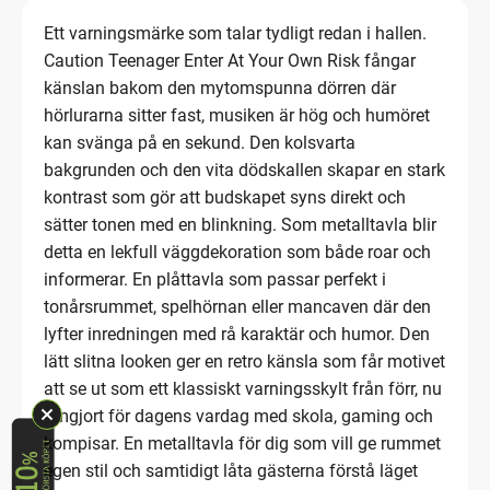
Ett varningsmärke som talar tydligt redan i hallen.
Caution Teenager Enter At Your Own Risk fångar
känslan bakom den mytomspunna dörren där
hörlurarna sitter fast, musiken är hög och humöret
kan svänga på en sekund. Den kolsvarta
bakgrunden och den vita dödskallen skapar en stark
kontrast som gör att budskapet syns direkt och
sätter tonen med en blinkning. Som metalltavla blir
detta en lekfull väggdekoration som både roar och
informerar. En plåttavla som passar perfekt i
tonårsrummet, spelhörnan eller mancaven där den
lyfter inredningen med rå karaktär och humor. Den
lätt slitna looken ger en retro känsla som får motivet
att se ut som ett klassiskt varningsskylt från förr, nu
omgjort för dagens vardag med skola, gaming och
kompisar. En metalltavla för dig som vill ge rummet
egen stil och samtidigt låta gästerna förstå läget