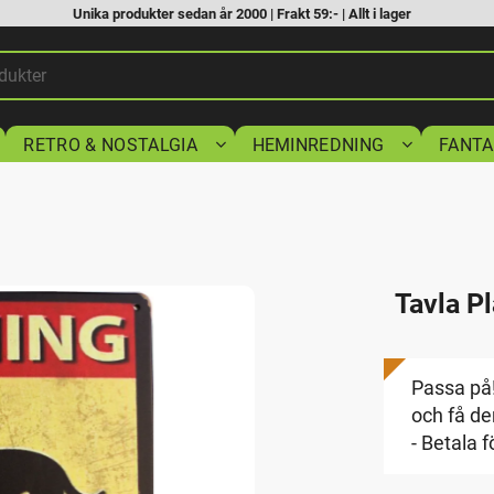
Unika produkter sedan år 2000 | Frakt 59:- | Allt i lager
RETRO & NOSTALGIA
HEMINREDNING
FANTA
Tavla Pl
Passa på!
och få den
- Betala f