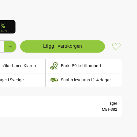
+
Lägg till i
& säkert med Klarna
Frakt 59 kr till ombud
lager i Sverige
Snabb leverans i 1-4 dagar
I lager
MET-382