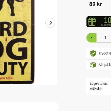
89
kr
-
Tryggt 
Allt på 
Lagerstatus
Artikelnr