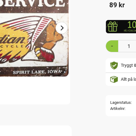
89
kr
-
Tryggt 
Allt på 
Lagerstatus
Artikelnr