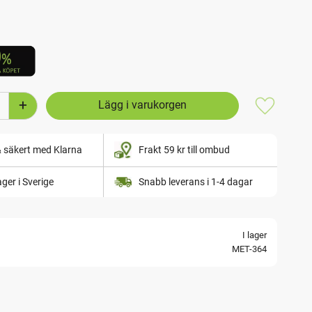
+
Lägg till i
& säkert med Klarna
Frakt 59 kr till ombud
lager i Sverige
Snabb leverans i 1-4 dagar
I lager
MET-364