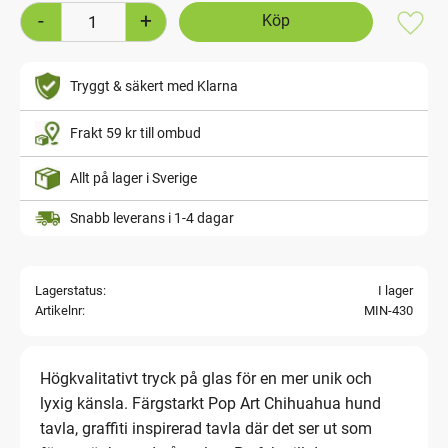
-
+
Lägg t
Tryggt & säkert med Klarna
Frakt 59 kr till ombud
Allt på lager i Sverige
Snabb leverans i 1-4 dagar
Lagerstatus
I lager
Artikelnr
MIN-430
Högkvalitativt tryck på glas för en mer unik och
lyxig känsla. Färgstarkt Pop Art Chihuahua hund
tavla, graffiti inspirerad tavla där det ser ut som