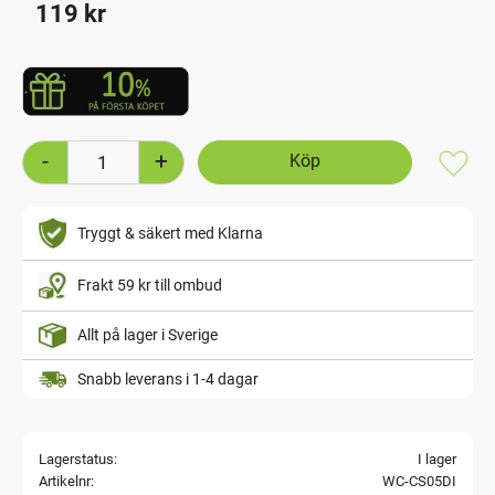
119
kr
-
+
Lägg t
Tryggt & säkert med Klarna
Frakt 59 kr till ombud
Allt på lager i Sverige
Snabb leverans i 1-4 dagar
Lagerstatus
I lager
Artikelnr
WC-CS05DI