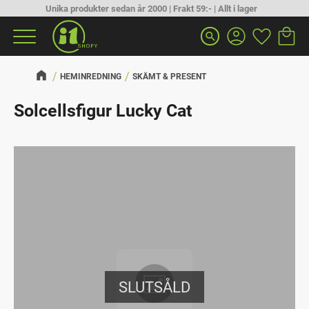
Unika produkter sedan år 2000 | Frakt 59:- | Allt i lager
Kundva
Favorit
Meny
search
HEMINREDNING
SKÄMT & PRESENT
Solcellsfigur Lucky Cat
SLUTSÅLD