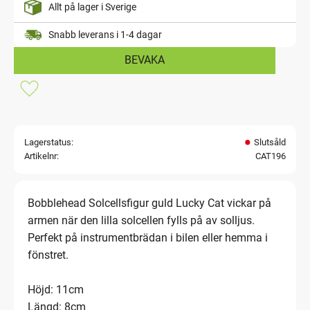
Allt på lager i Sverige
Snabb leverans i 1-4 dagar
BEVAKA
Lägg till i favoriter
Lagerstatus
Slutsåld
Artikelnr
CAT196
Bobblehead Solcellsfigur guld Lucky Cat vickar på
armen när den lilla solcellen fylls på av solljus.
Perfekt på instrumentbrädan i bilen eller hemma i
fönstret.
Höjd: 11cm
Längd: 8cm