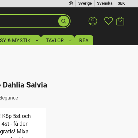
Sverige
Svenska
SEK
Kundvagn
Favoriter
SY & MYSTIK
TAVLOR
REA
Dahlia Salvia
Elegance
! Köp 5st och
 4st - få den
 gratis! Mixa