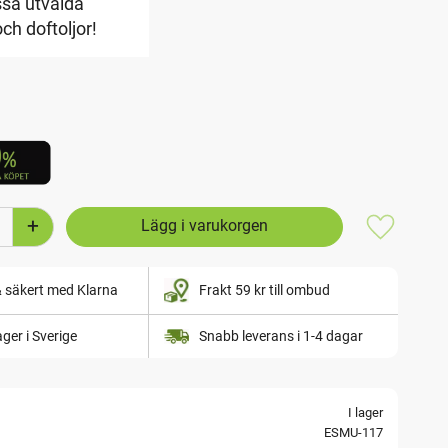
ssa utvalda
och doftoljor!
+
Lägg till i
& säkert med Klarna
Frakt 59 kr till ombud
lager i Sverige
Snabb leverans i 1-4 dagar
I lager
ESMU-117