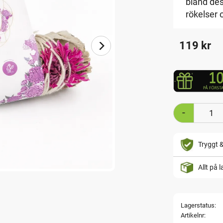
bland de
rökelser 
119
kr
-
Tryggt 
Allt på 
Lagerstatus
Artikelnr