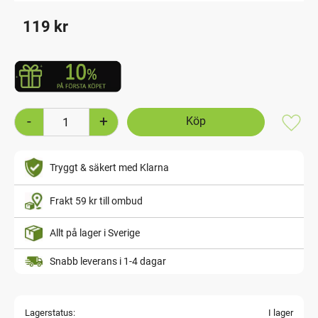
119
kr
-
+
Lägg t
Tryggt & säkert med Klarna
Frakt 59 kr till ombud
Allt på lager i Sverige
Snabb leverans i 1-4 dagar
Lagerstatus
I lager