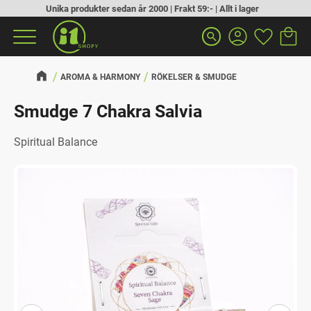
Unika produkter sedan år 2000 | Frakt 59:- | Allt i lager
Kundva
Favorit
Meny
search
AROMA & HARMONY
RÖKELSER & SMUDGE
Smudge 7 Chakra Salvia
Spiritual Balance