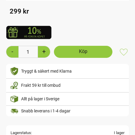
299
kr
-
+
Lägg t
Tryggt & säkert med Klarna
Frakt 59 kr till ombud
Allt på lager i Sverige
Snabb leverans i 1-4 dagar
Lagerstatus
I lager