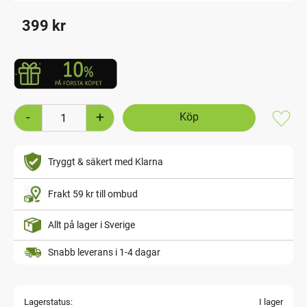
399
kr
-
+
Lägg t
Tryggt & säkert med Klarna
Frakt 59 kr till ombud
Allt på lager i Sverige
Snabb leverans i 1-4 dagar
Lagerstatus
I lager