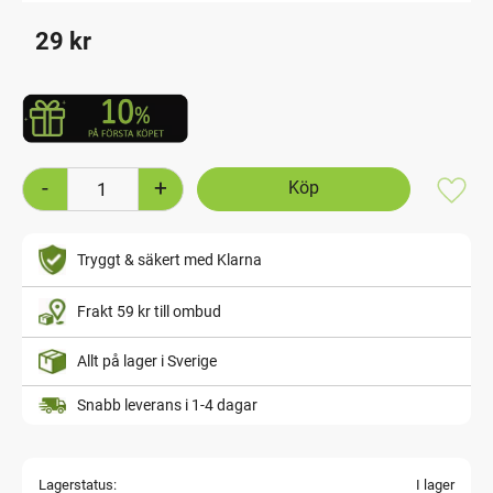
29
kr
-
+
Lägg t
Tryggt & säkert med Klarna
Frakt 59 kr till ombud
Allt på lager i Sverige
Snabb leverans i 1-4 dagar
Lagerstatus
I lager