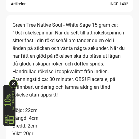
Artikelnr
INCE-1402
Green Tree Native Soul - White Sage 15 gram ca:
10st rökelsepinnar. När du sett till att rökelsepinnen
sitter fast i din rökelsehållare tänder du en eld i
änden på stickan och vänta några sekunder. När du
har fått en glöd på rökelsen ska du blåsa ut lågan
då glöden skapar röken och doften sprids.
Handrullad rökelse i toppkvalitet från Indien.
Bränningstid ca: 30 minuter. OBS! Placera ej på
brännbart underlag och lämna aldrig en tänd
rökelse utan uppsikt!
Höjd: 22cm
Längd: 4cm
Bredd: 2cm
Vikt: 20gr