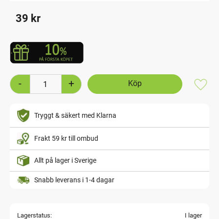
39
kr
-
+
Lägg t
Tryggt & säkert med Klarna
Frakt 59 kr till ombud
Allt på lager i Sverige
Snabb leverans i 1-4 dagar
Lagerstatus
I lager