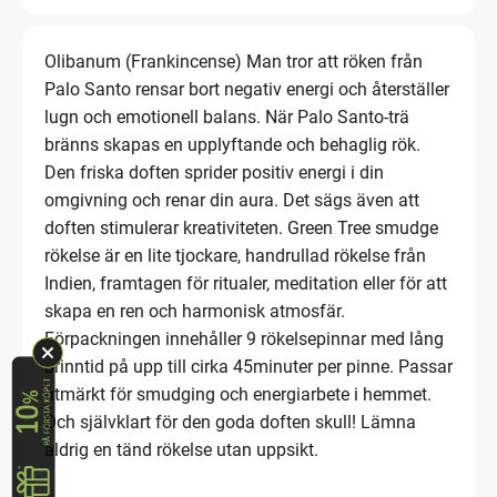
Olibanum (Frankincense) Man tror att röken från
Palo Santo rensar bort negativ energi och återställer
lugn och emotionell balans. När Palo Santo-trä
bränns skapas en upplyftande och behaglig rök.
Den friska doften sprider positiv energi i din
omgivning och renar din aura. Det sägs även att
doften stimulerar kreativiteten. Green Tree smudge
rökelse är en lite tjockare, handrullad rökelse från
Indien, framtagen för ritualer, meditation eller för att
skapa en ren och harmonisk atmosfär.
Förpackningen innehåller 9 rökelsepinnar med lång
brinntid på upp till cirka 45minuter per pinne. Passar
utmärkt för smudging och energiarbete i hemmet.
Och självklart för den goda doften skull! Lämna
aldrig en tänd rökelse utan uppsikt.