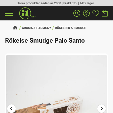
Unika produkter sedan år 2000 | Frakt 59:- | Allt i lager
Kundva
Favorit
Meny
search
AROMA & HARMONY
RÖKELSER & SMUDGE
Rökelse Smudge Palo Santo