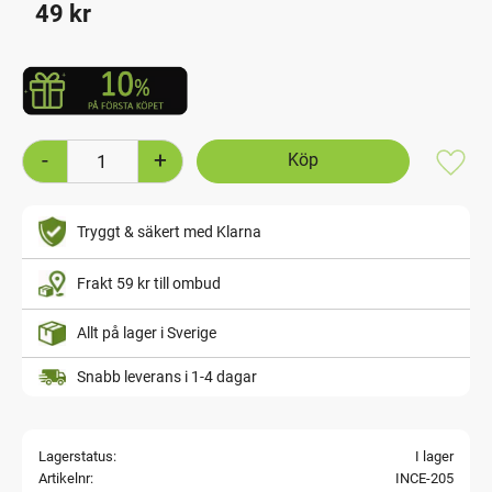
49
kr
-
+
Lägg t
Tryggt & säkert med Klarna
Frakt 59 kr till ombud
Allt på lager i Sverige
Snabb leverans i 1-4 dagar
Lagerstatus
I lager
Artikelnr
INCE-205