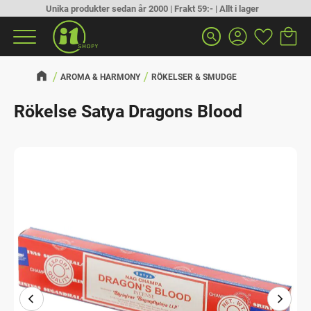
Unika produkter sedan år 2000 | Frakt 59:- | Allt i lager
Kundva
Favorit
Meny
search
AROMA & HARMONY
RÖKELSER & SMUDGE
Rökelse Satya Dragons Blood