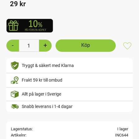
29
kr
-
+
Lägg t
Tryggt & säkert med Klarna
Frakt 59 kr till ombud
Allt på lager i Sverige
Snabb leverans i 1-4 dagar
Lagerstatus
I lager
Artikelnr
INC644