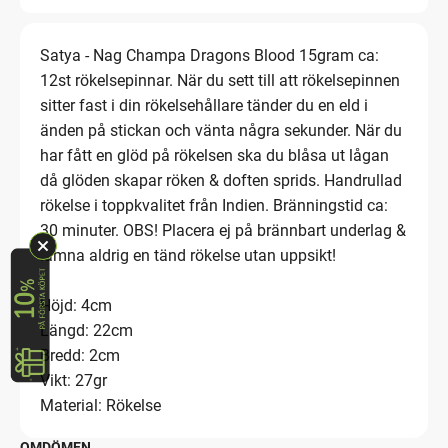
Satya - Nag Champa Dragons Blood 15gram ca:
12st rökelsepinnar. När du sett till att rökelsepinnen
sitter fast i din rökelsehållare tänder du en eld i
änden på stickan och vänta några sekunder. När du
har fått en glöd på rökelsen ska du blåsa ut lågan
då glöden skapar röken & doften sprids. Handrullad
rökelse i toppkvalitet från Indien. Bränningstid ca:
30 minuter. OBS! Placera ej på brännbart underlag &
lämna aldrig en tänd rökelse utan uppsikt!
Höjd: 4cm
Längd: 22cm
Bredd: 2cm
Vikt: 27gr
Material: Rökelse
OMDÖMEN