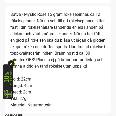
Satya - Mystic Rose 15 gram rökelsepinnar. ca 12
rökelsepinnar. När du sett till att rökelsepinnen sitter
fast i din rökelsehållare tänder du en eld i änden på
stickan och vänta några sekunder. När du har fått
en glöd på rökelsen ska du blåsa ut lågan då glöden
skapar röken och doften sprids. Handrullad rökelse i
toppkvalitet från Indien. Bränningstid ca: 30
minuter. OBS! Placera ej på brännbart underlag och
lämna aldrig en tänd rökelse utan uppsikt!
Höjd: 22cm
Längd: 4cm
Bredd: 2cm
Vikt: 27gr
Material: Naturmaterial
OMDÖMEN