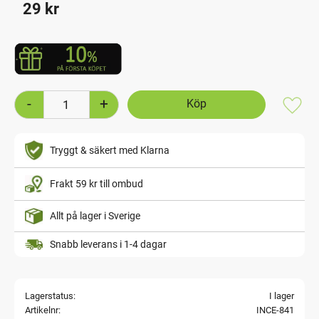
29
kr
-
+
Lägg t
Tryggt & säkert med Klarna
Frakt 59 kr till ombud
Allt på lager i Sverige
Snabb leverans i 1-4 dagar
Lagerstatus
I lager
Artikelnr
INCE-841