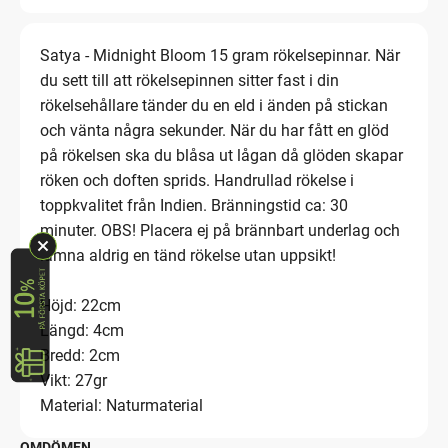
Satya - Midnight Bloom 15 gram rökelsepinnar. När
du sett till att rökelsepinnen sitter fast i din
rökelsehållare tänder du en eld i änden på stickan
och vänta några sekunder. När du har fått en glöd
på rökelsen ska du blåsa ut lågan då glöden skapar
röken och doften sprids. Handrullad rökelse i
toppkvalitet från Indien. Bränningstid ca: 30
minuter. OBS! Placera ej på brännbart underlag och
lämna aldrig en tänd rökelse utan uppsikt!
Höjd: 22cm
Längd: 4cm
Bredd: 2cm
Vikt: 27gr
Material: Naturmaterial
OMDÖMEN