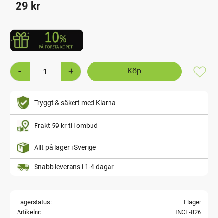
29
kr
-
+
Lägg t
Tryggt & säkert med Klarna
Frakt 59 kr till ombud
Allt på lager i Sverige
Snabb leverans i 1-4 dagar
Lagerstatus
I lager
Artikelnr
INCE-826