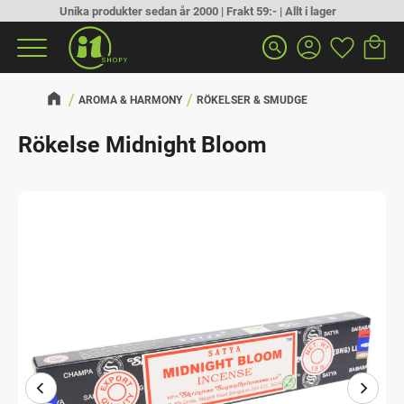
Unika produkter sedan år 2000 | Frakt 59:- | Allt i lager
Kundva
Favorit
Meny
search
AROMA & HARMONY
RÖKELSER & SMUDGE
Rökelse Midnight Bloom