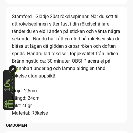
Stamford - Glädje 20st rökelsepinnar. När du sett till
att rökelsepinnen sitter fast i din rökelsehållare
tänder du en eld i änden på stickan och vänta några
sekunder. När du har fått en glöd på rökelsen ska du
blåsa ut lågan då glöden skapar röken och doften
sprids. Handrullad rökelse i toppkvalitet från Indien.
Bränningstid ca: 30 minuter. OBS! Placera ej på
brännbart underlag och lämna aldrig en tänd
rökelse utan uppsikt!
Höjd: 2,5cm
Längd: 24cm
Vikt: 40gr
Material: Rökelse
OMDÖMEN