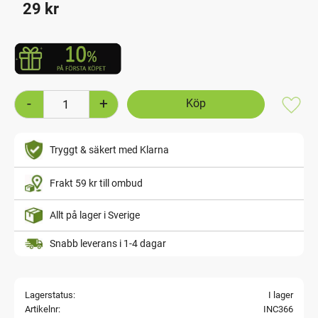
29
kr
-
+
Lägg t
Tryggt & säkert med Klarna
Frakt 59 kr till ombud
Allt på lager i Sverige
Snabb leverans i 1-4 dagar
Lagerstatus
I lager
Artikelnr
INC366