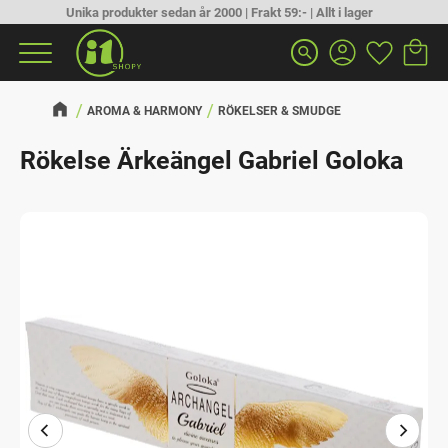
Unika produkter sedan år 2000 | Frakt 59:- | Allt i lager
Kundva
Favorit
Meny
search
AROMA & HARMONY
RÖKELSER & SMUDGE
Rökelse Ärkeängel Gabriel Goloka