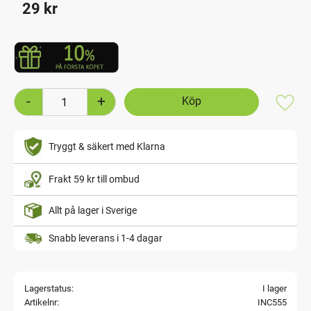
29
kr
-
+
Lägg t
Tryggt & säkert med Klarna
Frakt 59 kr till ombud
Allt på lager i Sverige
Snabb leverans i 1-4 dagar
Lagerstatus
I lager
Artikelnr
INC555