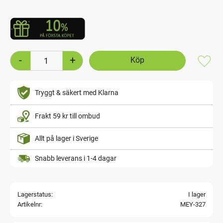
-
+
Lägg t
Tryggt & säkert med Klarna
Frakt 59 kr till ombud
Allt på lager i Sverige
Snabb leverans i 1-4 dagar
Lagerstatus
I lager
Artikelnr
MEY-327