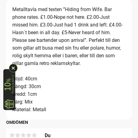
Metalltavla med texten ”Hiding from Wife. Bar
phone rates. £1.00-Nope not here. £2.00-Just
missed him. £3.00-Just had 1 drink and left. £4.00-
Hasn´t been in all day. £5-Never heard of him.
Please see bartender upon arrival”. Perfekt till den
som gillar att busa med sin fru eller polare, humor,
rolig skylt hemma eller i baren, eller till den som
gillar gamla retro reklamskyltar.
Höjd: 40cm
Längd: 30cm
Bredd: 1cm
Färg: Mix
Material: Metall
OMDÖMEN
Du