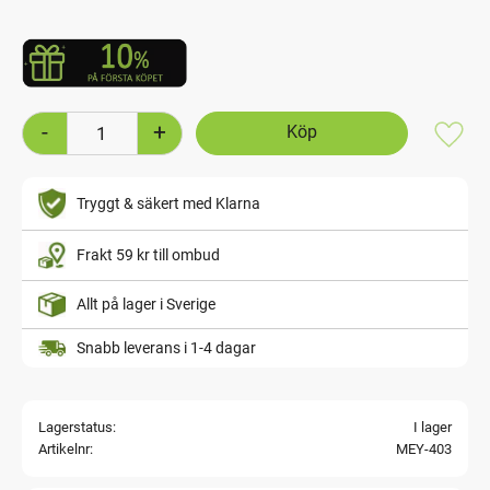
-
+
Lägg t
Tryggt & säkert med Klarna
Frakt 59 kr till ombud
Allt på lager i Sverige
Snabb leverans i 1-4 dagar
Lagerstatus
I lager
Artikelnr
MEY-403