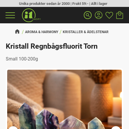
Unika produkter sedan år 2000 | Frakt 59:- | Allt i lager
Kundva
Favorit
Meny
search
AROMA & HARMONY
KRISTALLER & ÄDELSTENAR
Kristall Regnbågsfluorit Torn
Small 100-200g