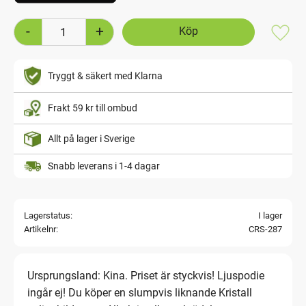
-
+
Lägg t
Tryggt & säkert med Klarna
Frakt 59 kr till ombud
Allt på lager i Sverige
Snabb leverans i 1-4 dagar
Lagerstatus
I lager
Artikelnr
CRS-287
Ursprungsland: Kina. Priset är styckvis! Ljuspodie
ingår ej! Du köper en slumpvis liknande Kristall