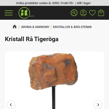
Unika produkter sedan år 2000 | Frakt 59:- | Allt i lager
Kundva
Favorit
Meny
search
AROMA & HARMONY
KRISTALLER & ÄDELSTENAR
Kristall Rå Tigeröga