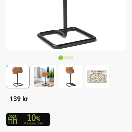
139
kr