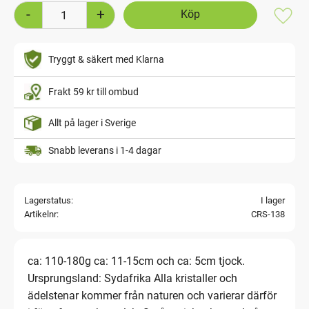
-
+
Lägg t
Tryggt & säkert med Klarna
Frakt 59 kr till ombud
Allt på lager i Sverige
Snabb leverans i 1-4 dagar
Lagerstatus
I lager
Artikelnr
CRS-138
ca: 110-180g ca: 11-15cm och ca: 5cm tjock.
Ursprungsland: Sydafrika Alla kristaller och
ädelstenar kommer från naturen och varierar därför