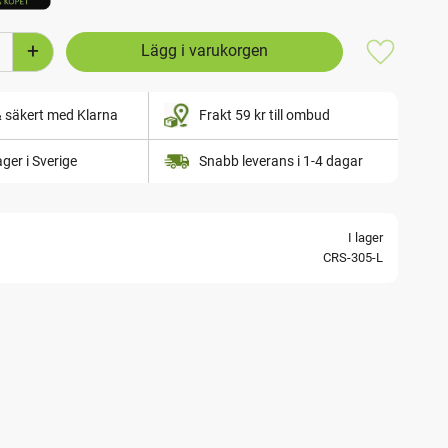
+
Lägg till i
& säkert med Klarna
Frakt 59 kr till ombud
lager i Sverige
Snabb leverans i 1-4 dagar
I lager
CRS-305-L