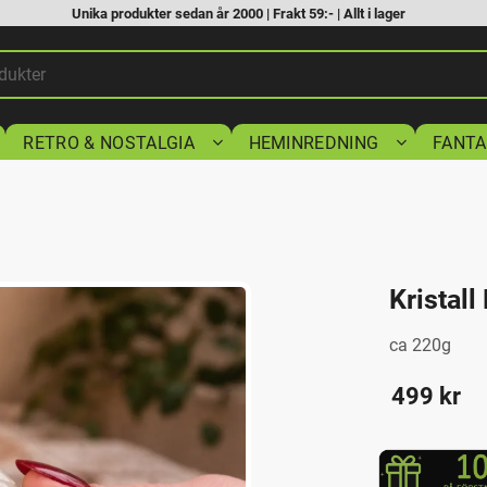
Unika produkter sedan år 2000 | Frakt 59:- | Allt i lager
RETRO & NOSTALGIA
HEMINREDNING
FANTA
Kristal
ca 220g
499
kr