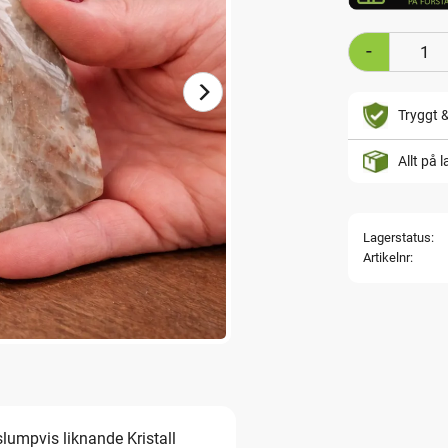
-
Tryggt 
Allt på 
Lagerstatus
Artikelnr
slumpvis liknande Kristall