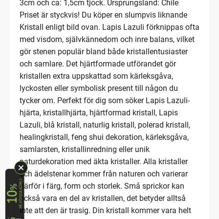
3cm och ca: 1,5cm tjock. Ursprungsland: Chile
Priset är styckvis! Du köper en slumpvis liknande
Kristall enligt bild ovan. Lapis Lazuli förknippas ofta
med visdom, självkännedom och inre balans, vilket
gör stenen populär bland både kristallentusiaster
och samlare. Det hjärtformade utförandet gör
kristallen extra uppskattad som kärleksgåva,
lyckosten eller symbolisk present till någon du
tycker om. Perfekt för dig som söker Lapis Lazuli-
hjärta, kristallhjärta, hjärtformad kristall, Lapis
Lazuli, blå kristall, naturlig kristall, polerad kristall,
healingkristall, feng shui dekoration, kärleksgåva,
samlarsten, kristallinredning eller unik
naturdekoration med äkta kristaller. Alla kristaller
och ädelstenar kommer från naturen och varierar
därför i färg, form och storlek. Små sprickor kan
också vara en del av kristallen, det betyder alltså
inte att den är trasig. Din kristall kommer vara helt