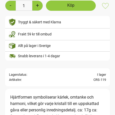
-
+
Lägg t
Tryggt & säkert med Klarna
Frakt 59 kr till ombud
Allt på lager i Sverige
Snabb leverans i 1-4 dagar
Lagerstatus
I lager
Artikelnr
CRS-119
Hjärtformen symboliserar kärlek, omtanke och
harmoni, vilket gör varje kristall till en uppskattad
gåva eller personlig inredningsdetalj. ca: 17g ca: