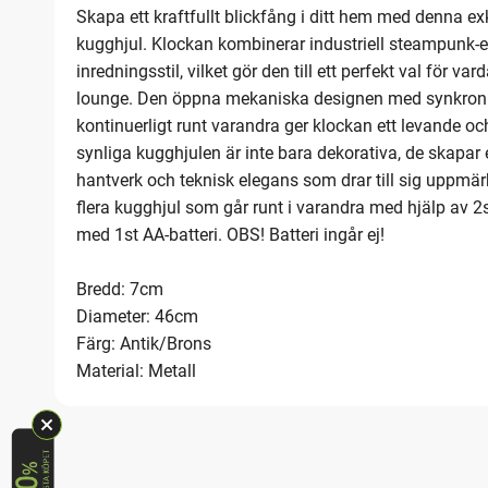
Skapa ett kraftfullt blickfång i ditt hem med denna e
kugghjul. Klockan kombinerar industriell steampunk-
inredningsstil, vilket gör den till ett perfekt val för var
lounge. Den öppna mekaniska designen med synkroni
kontinuerligt runt varandra ger klockan ett levande o
synliga kugghjulen är inte bara dekorativa, de skapar 
hantverk och teknisk elegans som drar till sig uppmä
flera kugghjul som går runt i varandra med hjälp av 2st
med 1st AA-batteri. OBS! Batteri ingår ej!
Bredd: 7cm
Diameter: 46cm
Färg: Antik/Brons
Material: Metall