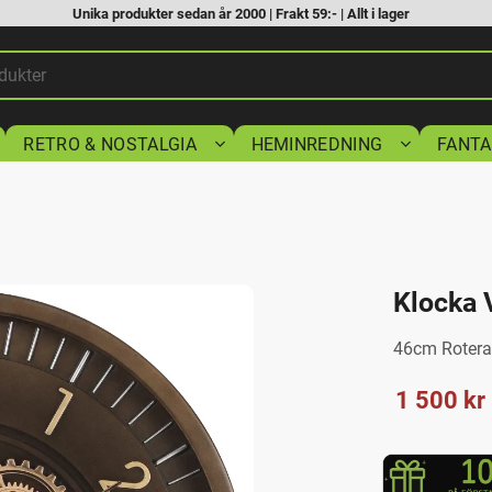
Unika produkter sedan år 2000 | Frakt 59:- | Allt i lager
RETRO & NOSTALGIA
HEMINREDNING
FANTA
Klocka 
46cm Rotera
Nedsatt p
1 500
kr