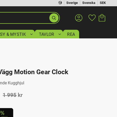
Sverige
Svenska
SEK
Kundvagn
Favoriter
SY & MYSTIK
TAVLOR
REA
Vägg Motion Gear Clock
nde Kugghjul
ris:
Ordinarie pris:
1 995
kr