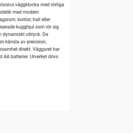
xklusiva väggklocka med rörliga
estetik med modern
dagsrum, kontor, hall eller
serade kugghjul som rör sig
ch dynamiskt uttryck. De
en känsla av precision,
rksamhet direkt. Vägguret har
 AA batterier. Urverket drivs