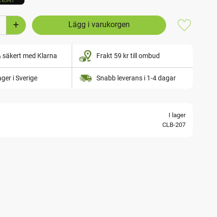
+
Lägg till i
& säkert med Klarna
Frakt 59 kr till ombud
lager i Sverige
Snabb leverans i 1-4 dagar
I lager
CLB-207