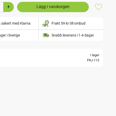
+
Lägg till i
& säkert med Klarna
Frakt 59 kr till ombud
lager i Sverige
Snabb leverans i 1-4 dagar
I lager
FRJ-113