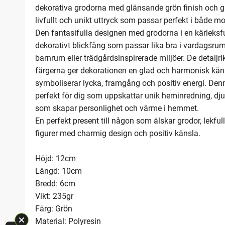
dekorativa grodorna med glänsande grön finish och gu
livfullt och unikt uttryck som passar perfekt i både m
Den fantasifulla designen med grodorna i en kärleksfull
dekorativt blickfång som passar lika bra i vardagsrum
barnrum eller trädgårdsinspirerade miljöer. De detaljr
färgerna ger dekorationen en glad och harmonisk kän
symboliserar lycka, framgång och positiv energi. Den
perfekt för dig som uppskattar unik heminredning, djur
som skapar personlighet och värme i hemmet.
En perfekt present till någon som älskar grodor, lekful
figurer med charmig design och positiv känsla.
Höjd: 12cm
Längd: 10cm
Bredd: 6cm
Vikt: 235gr
Färg: Grön
Material: Polyresin