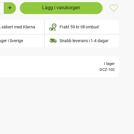
+
Lägg till i
& säkert med Klarna
Frakt 59 kr till ombud
lager i Sverige
Snabb leverans i 1-4 dagar
I lager
DCZ-102