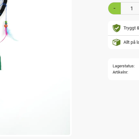
-
Tryggt 
Allt på 
Lagerstatus
Artikelnr