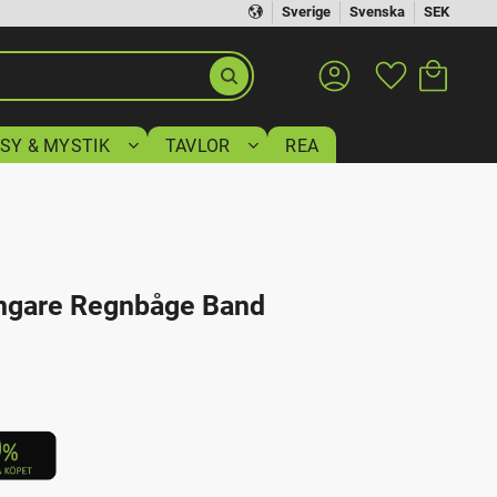
Sverige
Svenska
SEK
Kundvagn
Favoriter
SY & MYSTIK
TAVLOR
REA
ngare Regnbåge Band