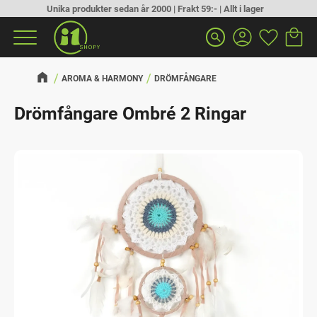
Unika produkter sedan år 2000 | Frakt 59:- | Allt i lager
Kundva
Favorit
Meny
search
AROMA & HARMONY
DRÖMFÅNGARE
Drömfångare Ombré 2 Ringar