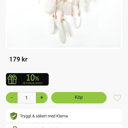
179
kr
-
+
Lägg t
Tryggt & säkert med Klarna