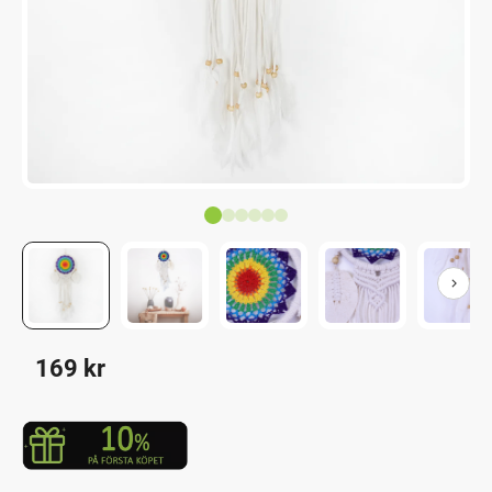
169
kr