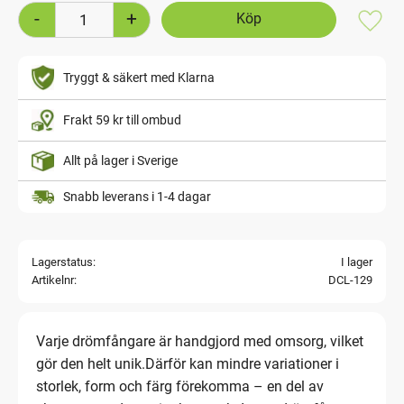
-
+
Lägg t
Tryggt & säkert med Klarna
Frakt 59 kr till ombud
Allt på lager i Sverige
Snabb leverans i 1-4 dagar
Lagerstatus
I lager
Artikelnr
DCL-129
Varje drömfångare är handgjord med omsorg, vilket
gör den helt unik.Därför kan mindre variationer i
storlek, form och färg förekomma – en del av