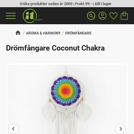
Unika produkter sedan år 2000 | Frakt 59:- | Allt i lager
Kundva
Favorit
Meny
search
AROMA & HARMONY
DRÖMFÅNGARE
Drömfångare Coconut Chakra