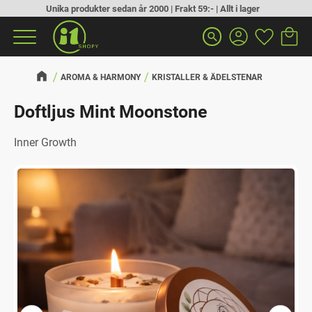
Unika produkter sedan år 2000 | Frakt 59:- | Allt i lager
Kundva
Favorit
Meny
search
AROMA & HARMONY
KRISTALLER & ÄDELSTENAR
Doftljus Mint Moonstone
Inner Growth