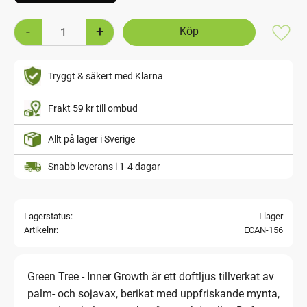
-
+
Lägg t
Tryggt & säkert med Klarna
Frakt 59 kr till ombud
Allt på lager i Sverige
Snabb leverans i 1-4 dagar
Lagerstatus
I lager
Artikelnr
ECAN-156
Green Tree - Inner Growth är ett doftljus tillverkat av
palm- och sojavax, berikat med uppfriskande mynta,