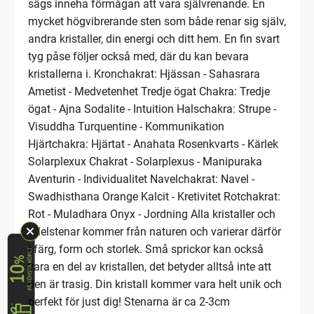
sägs inneha förmågan att vara självrenande. En
mycket högvibrerande sten som både renar sig själv,
andra kristaller, din energi och ditt hem. En fin svart
tyg påse följer också med, där du kan bevara
kristallerna i. Kronchakrat: Hjässan - Sahasrara
Ametist - Medvetenhet Tredje ögat Chakra: Tredje
ögat - Ajna Sodalite - Intuition Halschakra: Strupe -
Visuddha Turquentine - Kommunikation
Hjärtchakra: Hjärtat - Anahata Rosenkvarts - Kärlek
Solarplexux Chakrat - Solarplexus - Manipuraka
Aventurin - Individualitet Navelchakrat: Navel -
Swadhisthana Orange Kalcit - Kretivitet Rotchakrat:
Rot - Muladhara Onyx - Jordning Alla kristaller och
ädelstenar kommer från naturen och varierar därför
i färg, form och storlek. Små sprickor kan också
vara en del av kristallen, det betyder alltså inte att
den är trasig. Din kristall kommer vara helt unik och
perfekt för just dig! Stenarna är ca 2-3cm