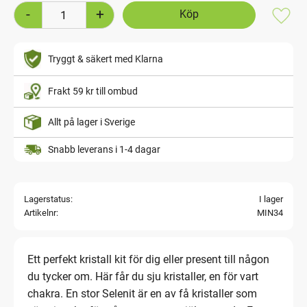
-
+
Lägg t
Tryggt & säkert med Klarna
Frakt 59 kr till ombud
Allt på lager i Sverige
Snabb leverans i 1-4 dagar
Lagerstatus
I lager
Artikelnr
MIN34
Ett perfekt kristall kit för dig eller present till någon
du tycker om. Här får du sju kristaller, en för vart
chakra. En stor Selenit är en av få kristaller som