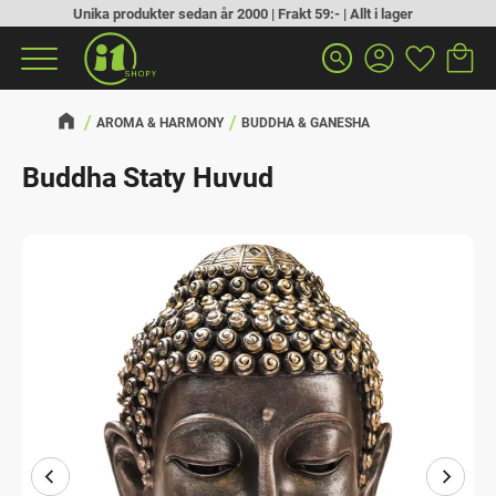
Unika produkter sedan år 2000 | Frakt 59:- | Allt i lager
Kundva
Favorit
Meny
search
AROMA & HARMONY
BUDDHA & GANESHA
Buddha Staty Huvud