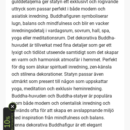
gulddetaljerna ger statyn ett exklusivt och rogivande
uttryck som passar perfekt i både modern och
asiatisk inredning. Buddhafiguren symboliserar
lugn, balans och mindfulness och blir en vacker
inredningsdetalj i vardagsrum, sovrum, hall, spa,
yoga eller meditationsrum. Det dekorativa Buddha-
huvudet är tillverkat med fina detaljer som ger ett
lyxigt och tidlöst utseende samtidigt som det skapar
en varm och harmonisk atmosfär i hemmet. Perfekt
för dig som älskar spirituell inredning, zen-känsla
och stilrena dekorationer. Statyn passar även
utmärkt som present till någon som uppskattar
yoga, meditation och exklusiv heminredning.
Buddha-huvuden och Buddha-statyer är populära
inom både modern och orientalisk inredning och
används ofta för att skapa en avslappnande miljö
med inspiration från mindfulness och balans.
Denna dekorativa Buddhafigur är ett elegant