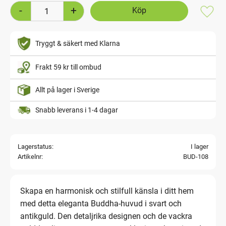
-
+
Lägg t
Tryggt & säkert med Klarna
Frakt 59 kr till ombud
Allt på lager i Sverige
Snabb leverans i 1-4 dagar
Lagerstatus
I lager
Artikelnr
BUD-108
Skapa en harmonisk och stilfull känsla i ditt hem
med detta eleganta Buddha-huvud i svart och
antikguld. Den detaljrika designen och de vackra