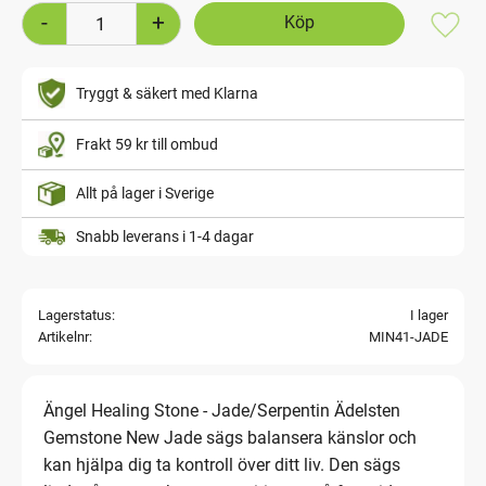
-
+
Lägg t
Tryggt & säkert med Klarna
Frakt 59 kr till ombud
Allt på lager i Sverige
Snabb leverans i 1-4 dagar
Lagerstatus
I lager
Artikelnr
MIN41-JADE
Ängel Healing Stone - Jade/Serpentin Ädelsten
Gemstone New Jade sägs balansera känslor och
kan hjälpa dig ta kontroll över ditt liv. Den sägs