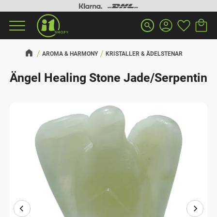
Kundva
Favorit
Meny
search
AROMA & HARMONY
KRISTALLER & ÄDELSTENAR
Ängel Healing Stone Jade/Serpentin